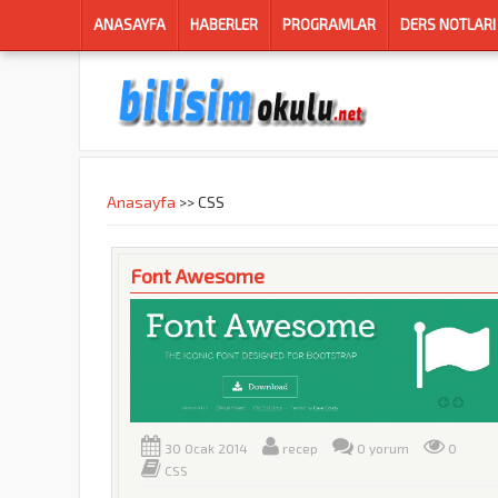
ANASAYFA
HABERLER
PROGRAMLAR
DERS NOTLARI
Anasayfa
>> CSS
Buradasınız
Font Awesome
font_awesome.jpg
30 Ocak 2014
recep
0 yorum
0
CSS